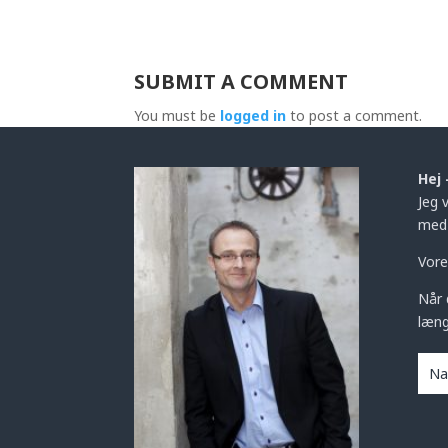
SUBMIT A COMMENT
You must be
logged in
to post a comment.
Hej 
Jeg 
med 
Vore
Når 
læng