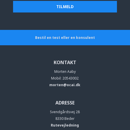
Bestil en test eller en konsulent
KONTAKT
Morten Aaby
Mobil: 20543002
morten@ocai.dk
ADRESSE
Svendgårdsvej 28
8330 Beder
Rutevejledning