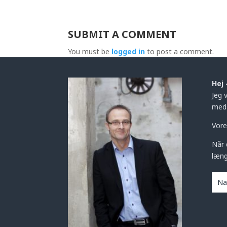
SUBMIT A COMMENT
You must be
logged in
to post a comment.
Hej 
Jeg 
med 
Vore
Når 
læng