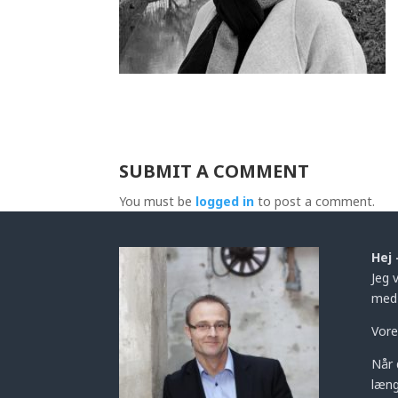
SUBMIT A COMMENT
You must be
logged in
to post a comment.
Hej 
Jeg 
med 
Vore
Når 
læng