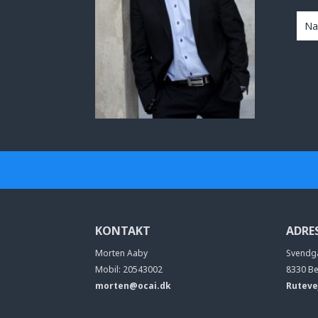
KONTAKT
ADRE
Morten Aaby
Svendg
Mobil: 20543002
8330 B
morten@ocai.dk
Ruteve