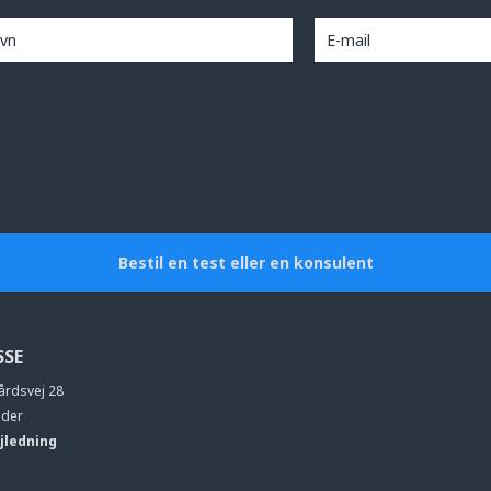
Bestil en test eller en konsulent
SSE
årdsvej 28
eder
jledning