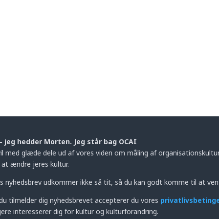
– jeg hedder Morten. Jeg står bag OCAI
vil med glæde dele ud af vores viden om måling af organisationskultur,
at ændre jeres kultur.
s nyhedsbrev udkommer ikke så tit, så du kan godt komme til at ven
du tilmelder dig nyhedsbrevet accepterer du vores
privatlivsbeting
ere interesserer dig for kultur og kulturforandring.