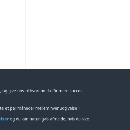
 og give tips til hvordan du får mere succes
te et par måneder mellem hver udgivelse ?
elser
og du kan naturligvis afmelde, hvis du ikke