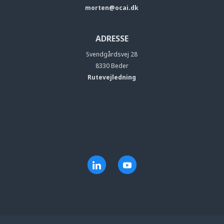
morten@ocai.dk
ADRESSE
Svendgårdsvej 28
8330 Beder
Rutevejledning