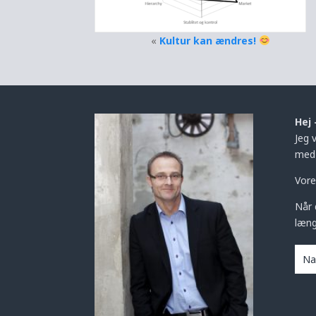
«
Kultur kan ændres!
Hej 
Jeg 
med 
Vore
Når 
læng