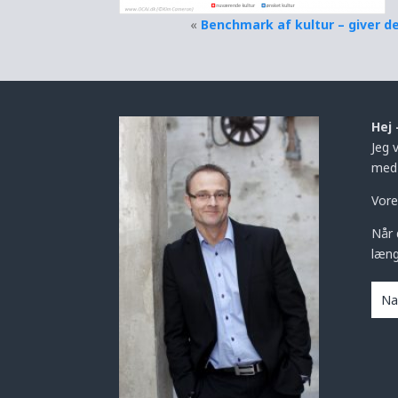
«
Benchmark af kultur – giver d
Hej 
Jeg 
med 
Vore
Når 
læng