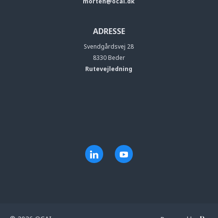
morten@ocai.dk
ADRESSE
Svendgårdsvej 28
8330 Beder
Rutevejledning