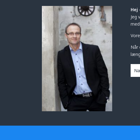
Hej 
Jeg 
med 
Vore
Når 
læng