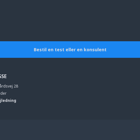
Bestil en test eller en konsulent
SSE
årdsvej 28
eder
jledning