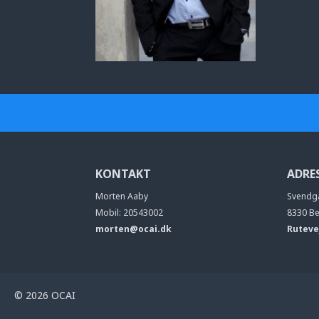
KONTAKT
ADRE
Morten Aaby
Svendg
Mobil: 20543002
8330 B
morten@ocai.dk
Ruteve
© 2026 OCAI