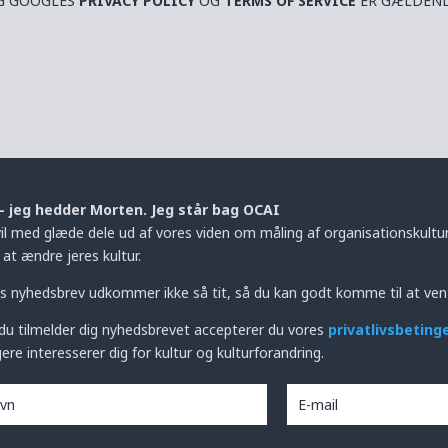
OG GOOGLES
PRIVACY POLICY
OG
TERMS OF SERVICE
ER GÆLDEND
– jeg hedder Morten. Jeg står bag OCAI
vil med glæde dele ud af vores viden om måling af organisationskultur,
at ændre jeres kultur.
s nyhedsbrev udkommer ikke så tit, så du kan godt komme til at ven
du tilmelder dig nyhedsbrevet accepterer du vores
privatlivsbeting
ere interesserer dig for kultur og kulturforandring.