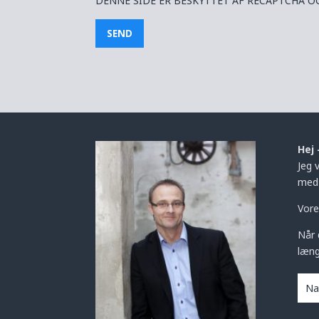
DENNE SIDE ER BESKYTTET AF RECAPTCHA 
Hej 
Jeg 
med 
Vore
Når 
læng