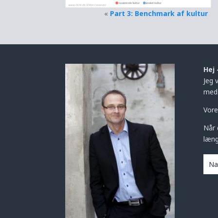
«
Part 3: Benchmark af kultur
Hej 
Jeg 
med 
Vore
Når 
læng